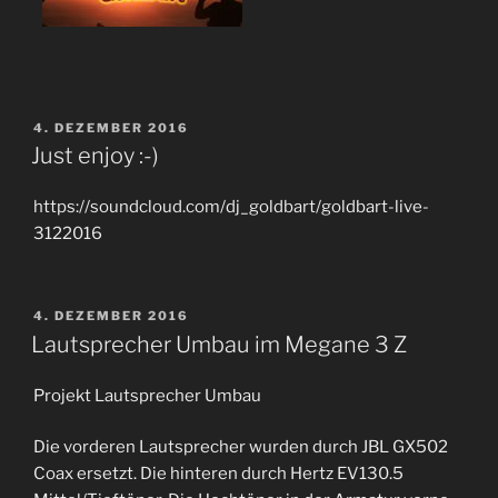
VERÖFFENTLICHT
4. DEZEMBER 2016
AM
Just enjoy :-)
https://soundcloud.com/dj_goldbart/goldbart-live-
3122016
VERÖFFENTLICHT
4. DEZEMBER 2016
AM
Lautsprecher Umbau im Megane 3 Z
Projekt Lautsprecher Umbau
Die vorderen Lautsprecher wurden durch JBL GX502
Coax ersetzt. Die hinteren durch Hertz EV130.5