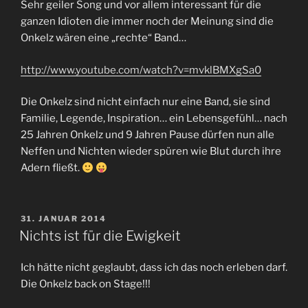
Sehr geiler Song und vor allem interessant für die
ganzen Idioten die immer noch der Meinung sind die
Onkelz wären eine „rechte“ Band…
http://www.youtube.com/watch?v=mvklBMXgSa0
Die Onkelz sind nicht einfach nur eine Band, sie sind
Familie, Legende, Inspiration… ein Lebensgefühl… nach
25 Jahren Onkelz und 9 Jahren Pause dürfen nun alle
Neffen und Nichten wieder spüren wie Blut durch ihre
Adern fließt.
VERÖFFENTLICHT
31. JANUAR 2014
AM
Nichts ist für die Ewigkeit
Ich hätte nicht geglaubt, dass ich das noch erleben darf.
Die Onkelz back on Stage!!!