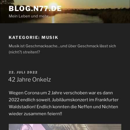
Zum
BLOG.N77.DE
Inhalt
Mein Leben und mehr…
springen
KATEGORIE:
MUSIK
Musik ist Geschmacksache…und über Geschmack lässt sich
(nicht?) streiten!?
VERÖFFENTLICHT
22. JULI 2022
AM
42 Jahre Onkelz
Wegen Corona um 2 Jahre verschoben war es dann
2022 endlich soweit. Jubiläumskonzert im Frankfurter
Waldstadion! Endlich konnten die Neffen und Nichten
wieder zusammen feiern!!