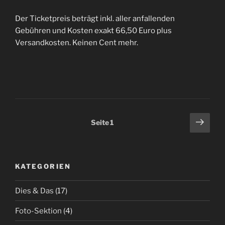
Der Ticketpreis beträgt inkl. aller anfallenden
Gebühren und Kosten exakt 66,50 Euro plus
Versandkosten. Keinen Cent mehr.
Seitennummerierung
Näch
Seite
1
Seit
der
Beiträge
KATEGORIEN
Dies & Das
(17)
Foto-Sektion
(4)