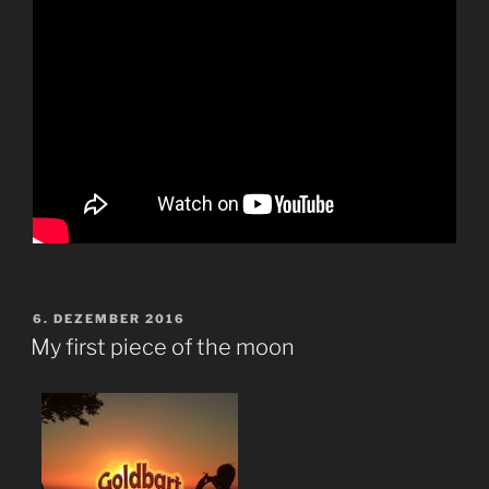
VERÖFFENTLICHT
6. DEZEMBER 2016
AM
My first piece of the moon