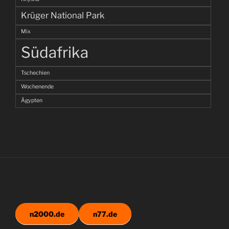
Krüger National Park
Mix
Südafrika
Tschechien
Wochenende
Ägypten
n2000.de
n77.de