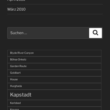
März 2010
Suchen
Suche
nach:
Blyde River Canyon
Böhse Onkelz
Garden Route
Goldbart
House
Hurghada
Kapstadt
Karlsbad
Knysna