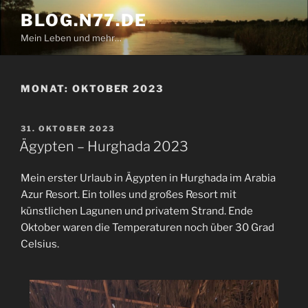
Zum
BLOG.N77.DE
Inhalt
Mein Leben und mehr…
springen
MONAT:
OKTOBER 2023
VERÖFFENTLICHT
31. OKTOBER 2023
AM
Ägypten – Hurghada 2023
Mein erster Urlaub in Ägypten in Hurghada im Arabia
Azur Resort. Ein tolles und großes Resort mit
künstlichen Lagunen und privatem Strand. Ende
Oktober waren die Temperaturen noch über 30 Grad
Celsius.