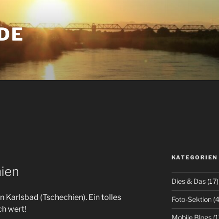
DE
KATEGORIEN
hien
Dies & Das
(17)
 Karlsbad (Tschechien). Ein tolles
Foto-Sektion
(4
ch wert!
Mobile Blogs
(1