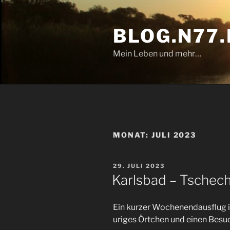
Zum
Inhalt
BLOG.N77.
springen
Mein Leben und mehr…
MONAT:
JULI 2023
VERÖFFENTLICHT
29. JULI 2023
AM
Karlsbad – Tschec
Ein kurzer Wochenendausflug in
uriges Örtchen und einen Besu