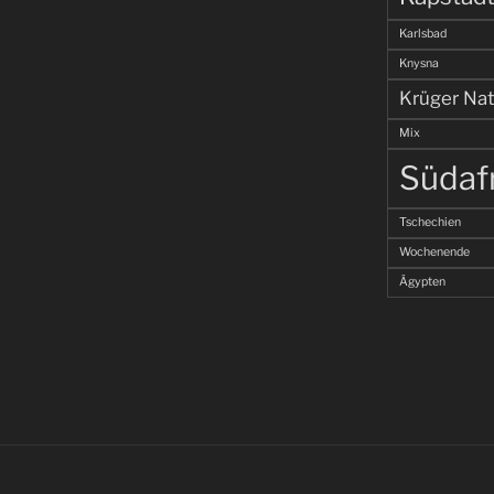
Karlsbad
Knysna
Krüger Nat
Mix
Südaf
Tschechien
Wochenende
Ägypten