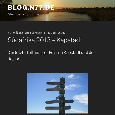
Zum
BLOG.N77.DE
Inhalt
Mein Leben und mehr…
springen
VERÖFFENTLICHT
4. MÄRZ 2013
VON
JFNEUHAUS
AM
Südafrika 2013 – Kapstadt
Der letzte Teil unserer Reise in Kapstadt und der
Region.