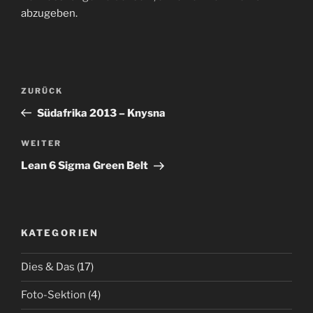
abzugeben.
Beitragsnavigation
Vorheriger
ZURÜCK
Beitrag
Südafrika 2013 – Knysna
Nächster
WEITER
Beitrag
Lean 6 Sigma Green Belt
KATEGORIEN
Dies & Das
(17)
Foto-Sektion
(4)