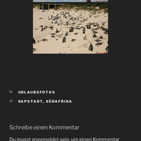
KATEGORIEN
URLAUBSFOTOS
SCHLAGWÖRTER
KAPSTADT
,
SÜDAFRIKA
Schreibe einen Kommentar
Du musst
angemeldet
sein, um einen Kommentar